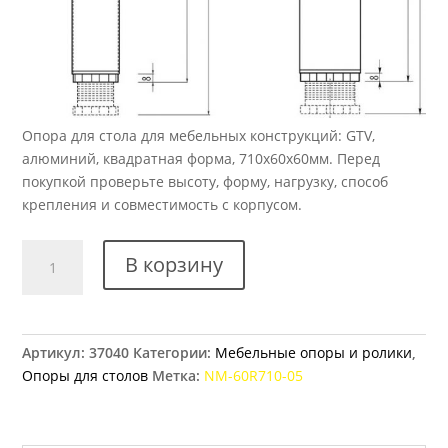
Опора для стола для мебельных конструкций: GTV,
алюминий, квадратная форма, 710x60x60мм. Перед
покупкой проверьте высоту, форму, нагрузку, способ
крепления и совместимость с корпусом.
Количество
В корзину
товара
Опора
для
стола
Артикул:
37040
Категории:
Мебельные опоры и ролики
,
GTV
Опоры для столов
Метка:
NM-60R710-05
квадратная
710х60х60мм
регулируемая