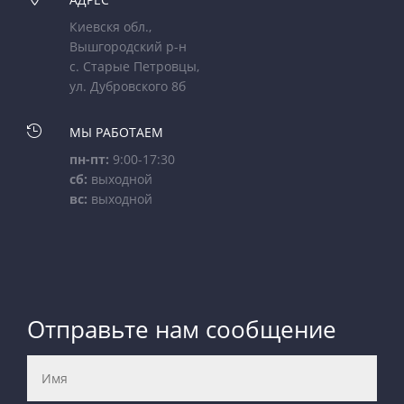
Киевскя обл.,
Вышгородский р-н
с. Старые Петровцы,
ул. Дубровского 8б

МЫ РАБОТАЕМ
пн-пт:
9:00-17:30
сб:
выходной
вс:
выходной
Отправьте нам сообщение