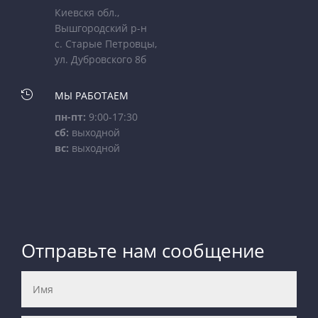
Киевскя обл.,
Вышгородский р-н
с. Старые Петровцы,
ул. Дубровского 8б

МЫ РАБОТАЕМ
пн-пт:
9:00-17:30
сб:
выходной
вс:
выходной
Отправьте нам сообщение