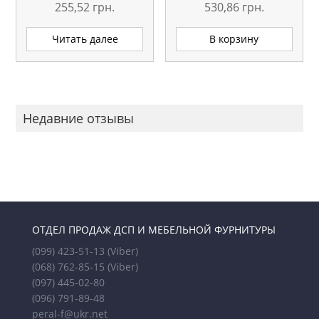
L=5.1М ОРИГИНАЛ
СЕРЕБРО L=5.1М
255,52
грн.
530,86
грн.
ОРИГИНАЛ
Читать далее
В корзину
Недавние отзывы
ОТДЕЛ ПРОДАЖ ДСП И МЕБЕЛЬНОЙ ФУРНИТУРЫ
(099) 423-51-13
(Viber)
(068) 762-85-15
(Viber)
(097) 445-02-80
(096) 791-89-48
peral-f@ukr.net