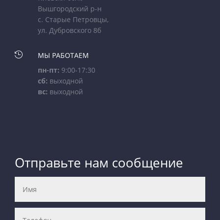
Вышгородский р-н
с. Старые Петровцы,
ул. Дубровского 8б

МЫ РАБОТАЕМ
пн-пт:
9:00-17:30
сб:
выходной
вс:
выходной
Отправьте нам сообщение