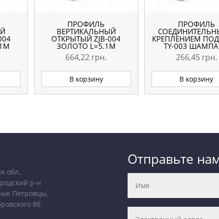
ПРОФИЛЬ
ПРОФИЛЬ
ЫЙ
ВЕРТИКАЛЬНЫЙ
СОЕДИНИТЕЛЬН
004
ОТКРЫТЫЙ ZJB-004
КРЕПЛЕНИЕМ ПОД
.1М
ЗОЛОТО L=5.1М
TY-003 ШАМП
ОРИГИНАЛ
L=5.1М ОРИГИ
664,22
грн.
266,45
грн.
В корзину
В корзину
Отправьте на
я обл.,
родский р-н
рые Петровцы,
бровского 8б