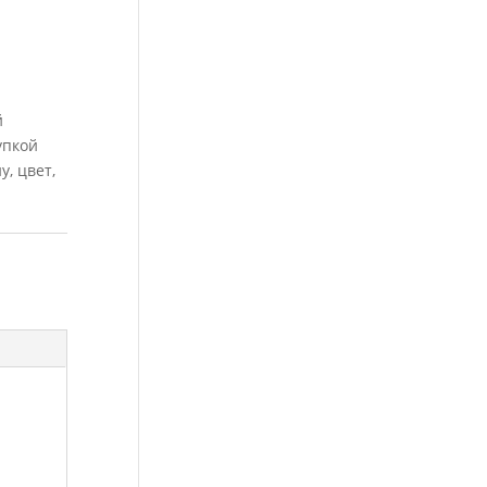
й
упкой
, цвет,