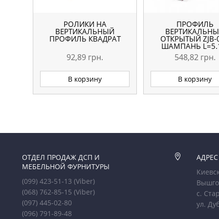
РОЛИКИ НА
ПРОФИЛЬ
ВЕРТИКАЛЬНЫЙ
ВЕРТИКАЛЬН
ПРОФИЛЬ КВАДРАТ
ОТКРЫТЫЙ ZJB-
ШАМПАНЬ L=5
ОРИГИНАЛ
92,89
грн.
548,82
грн.
В корзину
В корзину
ОТДЕЛ ПРОДАЖ ДСП И

АДРЕС
МЕБЕЛЬНОЙ ФУРНИТУРЫ
Киевск
(099) 423-51-13
(Viber)
Вышго
(068) 762-85-15
(Viber)
с. Ста
(097) 445-02-80
ул. Ду
(096) 791-89-48