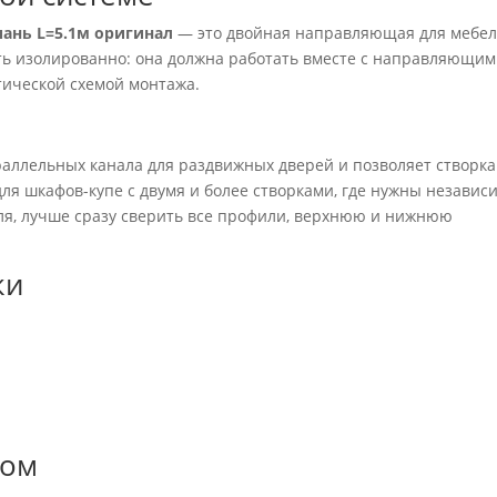
ань L=5.1м оригинал
— это двойная направляющая для мебел
ть изолированно: она должна работать вместе с направляющим
тической схемой монтажа.
раллельных канала для раздвижных дверей и позволяет створк
 для шкафов-купе с двумя и более створками, где нужны незави
уля, лучше сразу сверить все профили, верхнюю и нижнюю
.
ки
зом