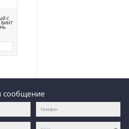
ЫЙ С
 ВИНТ
АНЬ
НАЛ
м сообщение