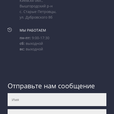
Киевскя обл.,
Вышгородский р-н
с. Старые Петровцы,
ул. Дубровского 8б

МЫ РАБОТАЕМ
пн-пт:
9:00-17:30
сб:
выходной
вс:
выходной
Отправьте нам сообщение