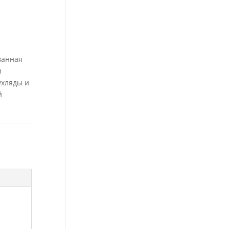
ванная
и
ухляды и
й