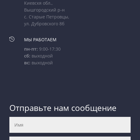
Киевскя обл.,
Вышгородский р-н
с. Старые Петровцы,
ул. Дубровского 8б

МЫ РАБОТАЕМ
пн-пт:
9:00-17:30
сб:
выходной
вс:
выходной
Отправьте нам сообщение