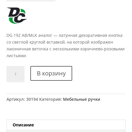
DG 192 AB/MLK аналог — латунная декоративная кнопка
со светлой круглой вставкой, на которой изображен
лаконичная веточка с несколькими коричнево-розовыми
листьями.
Количество
В корзину
товара
Ручка
мебельная
DG
Артикул:
30194
Категория:
Мебельные ручки
192
АВ/MLK
аналог
Описание