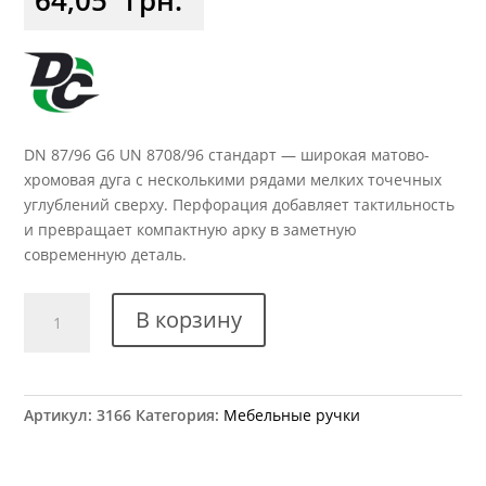
DN 87/96 G6 UN 8708/96 стандарт — широкая матово-
хромовая дуга с несколькими рядами мелких точечных
углублений сверху. Перфорация добавляет тактильность
и превращает компактную арку в заметную
современную деталь.
Количество
В корзину
товара
Ручка
мебельная
DN
Артикул:
3166
Категория:
Мебельные ручки
87/96
G6
UN