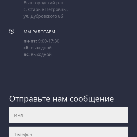
Вышгородский р-н
с. Старые Петровцы,
ул. Дубровского 8б

МЫ РАБОТАЕМ
пн-пт:
9:00-17:30
сб:
выходной
вс:
выходной
Отправьте нам сообщение