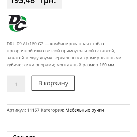
DRU 09 AL/160 G2 — комбинированная скоба с
прозрачной или светлой прямоугольной вставкой,
зажатой между двумя зеркальными хромированными
кубическими опорами; монтажный размер 160 мм.
Количество
В корзину
товара
Ручка
мебельная
DRU
Артикул:
11157
Категория:
Мебельные ручки
09
AL/160
G2
RU06/C00/04/160
Описание