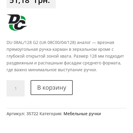
DU 08AL/128 G2 (UA 08C00/04/128) аналог — врезная
прямоугольная ручка-карман в зеркальном хроме с
глубокой открытой зоной хвата. Размер 128 мм подходит
раздвижным и распашным фасадам среднего формата,
где важно минимальное выступание ручки.
Количество
В корзину
товара
Ручка
мебельная
DU
Артикул:
35722
Категория:
Мебельные ручки
08AL/128
G2
(UA