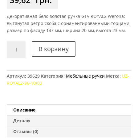
Декоративная бело-золотая ручка GTV ROYAL2 Werona:
вытянутая ретро-скоба с орнаментированными торцами,
размер по фасаду 147 мм, ширина 20 мм, высота 23 мм.
Количество
В корзину
товара
Ручка
мебельная
GTV
Артикул:
39629
Категория:
Мебельные ручки
Метка:
UZ-
ROYAL2
ROYAL2-96-10/03
Werona,
96
мм
белый/
Описание
золото
Детали
Отзывы (0)