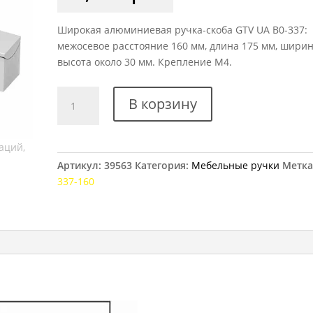
Широкая алюминиевая ручка-скоба GTV UA B0-337:
межосевое расстояние 160 мм, длина 175 мм, ширин
высота около 30 мм. Крепление M4.
Количество
В корзину
товара
Ручка
мебельная
GTV
Артикул:
39563
Категория:
Мебельные ручки
Метка
UA
337-160
B0-
337,
160
мм
алюминий