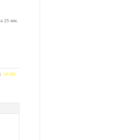
а 25 мм,
:
UА-В0-