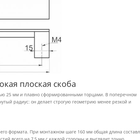
окая плоская скоба
тью 25 мм и плавно сформированными торцами. В поперечном
нутый радиус: он делает строгую геометрию менее резкой и
него формата. При монтажном шаге 160 мм общая длина состав
стий всего на 7,5 мм с каждой стороны и выглядит точно