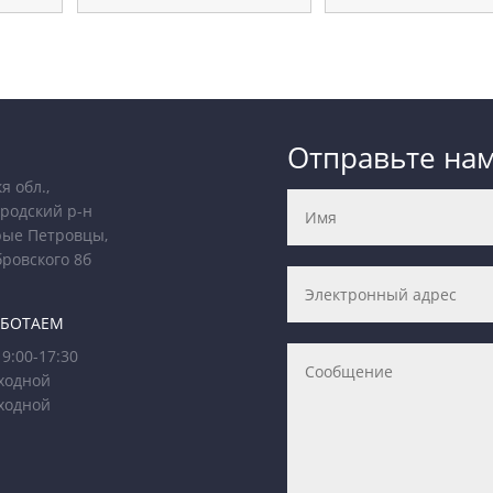
Отправьте на
я обл.,
родский р-н
рые Петровцы,
бровского 8б
АБОТАЕМ
9:00-17:30
ходной
ходной