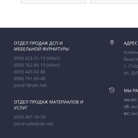
ОТДЕЛ ПРОДАЖ ДСП И

АДРЕС
МЕБЕЛЬНОЙ ФУРНИТУРЫ
Киевск
(099) 423-51-13
(Viber)
Вышго
(068) 762-85-15
(Viber)
с. Ста
(097) 445-02-80
ул. Ду
(096) 791-89-48
peral-f@ukr.net

МЫ Р
пн-пт:
ОТДЕЛ ПРОДАЖ МАТЕРИАЛОВ И
сб:
вы
УСЛУГ
вс:
вы
(097) 487-18-70
peral-sale@ukr.net