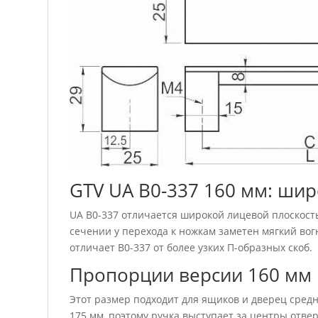
GTV UA B0-337 160 мм: шир
UA B0-337 отличается широкой лицевой плоскос
сечении у перехода к ножкам заметен мягкий вог
отличает B0-337 от более узких П-образных скоб.
Пропорции версии 160 мм
Этот размер подходит для ящиков и дверец сред
175 мм, поэтому ручка выступает за центры отвер