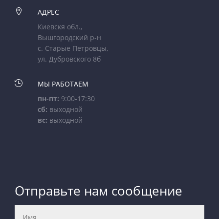

АДРЕС
Киевскя обл.,
Вышгородский р-н
с. Старые Петровцы,
ул. Дубровского 8б

МЫ РАБОТАЕМ
пн-пт:
9:00-17:30
сб:
выходной
вс:
выходной
Отправьте нам сообщение