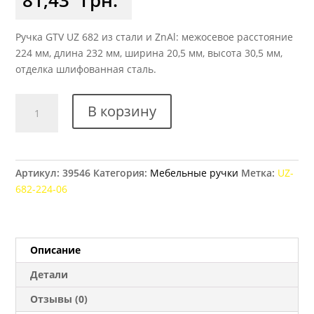
Ручка GTV UZ 682 из стали и ZnAl: межосевое расстояние
224 мм, длина 232 мм, ширина 20,5 мм, высота 30,5 мм,
отделка шлифованная сталь.
Количество
В корзину
товара
Ручка
мебельная
GTV
Артикул:
39546
Категория:
Мебельные ручки
Метка:
UZ-
UZ
682-224-06
682,
224
мм
сталь
Описание
шлифованная
Детали
Отзывы (0)