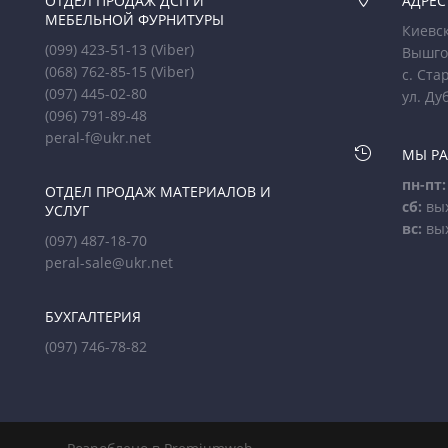
ОТДЕЛ ПРОДАЖ ДСП И
АДРЕС
МЕБЕЛЬНОЙ ФУРНИТУРЫ
Киевск
(099) 423-51-13
(Viber)
Вышго
(068) 762-85-15
(Viber)
с. Ста
(097) 445-02-80
ул. Ду
(096) 791-89-48
peral-f@ukr.net

МЫ Р
пн-пт:
ОТДЕЛ ПРОДАЖ МАТЕРИАЛОВ И
сб:
вы
УСЛУГ
вс:
вы
(097) 487-18-70
peral-sale@ukr.net
БУХГАЛТЕРИЯ
(097) 746-78-82