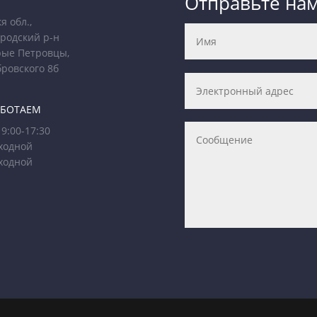
Отправьте на
я обл.,
родский р-н
рые Петровцы,
бровского 8б
АБОТАЕМ
9:00-17:30
ходной
ходной