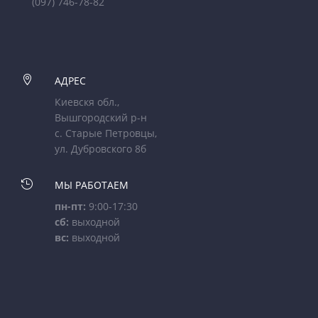
(097) 746-78-82

АДРЕС
Киевскя обл.,
Вышгородский р-н
с. Старые Петровцы,
ул. Дубровского 8б

МЫ РАБОТАЕМ
пн-пт:
9:00-17:30
сб:
выходной
вс:
выходной