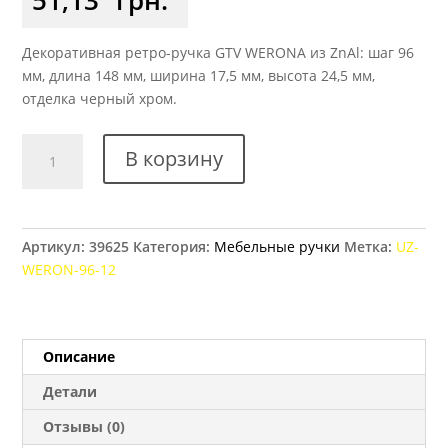
Декоративная ретро-ручка GTV WERONA из ZnAl: шаг 96
мм, длина 148 мм, ширина 17,5 мм, высота 24,5 мм,
отделка черный хром.
Количество
В корзину
товара
Ручка
мебельная
GTV
Артикул:
39625
Категория:
Мебельные ручки
Метка:
UZ-
WERONA,
WERON-96-12
96
мм
черный
хром
Описание
Детали
Отзывы (0)