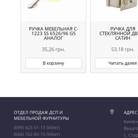
РУЧКА МЕБЕЛЬНАЯ C-
РУЧКА ДЛЯ
1223 SS 6526/96 G5
СТЕКЛЯННОЙ ДВ
АНАЛОГ
САТИН
35,26
грн.
53,18
грн.
В корзину
Читать далее
ОТДЕЛ ПРОДАЖ ДСП И

АДРЕС
МЕБЕЛЬНОЙ ФУРНИТУРЫ
Киевск
(099) 423-51-13
(Viber)
Вышго
(068) 762-85-15
(Viber)
с. Ста