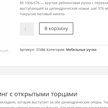
RE 1006/576 — круглая рейлинговая ручка с перекл
выступающей за цилиндрические ножки; шаг 576 м
покрытие матовый никель.
Количество
В корзину
товара
Ручка
мебельная
RE
Артикул:
37486
Категория:
Мебельные ручки
1006/576
инг с открытыми торцами
екладине, которая выступает за обе цилиндрические опоры. Та
ормирует четкую линию на фасаде. Для этой версии характерен