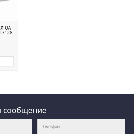
Я UA
L/128
е
м сообщение