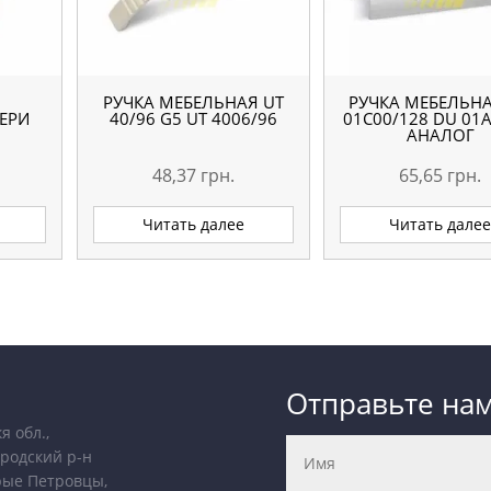
РУЧКА МЕБЕЛЬНАЯ UТ
РУЧКА МЕБЕЛЬНА
ЕРИ
40/96 G5 UT 4006/96
01С00/128 DU 01A
АНАЛОГ
48,37
грн.
65,65
грн.
Читать далее
Читать дале
Отправьте на
я обл.,
родский р-н
рые Петровцы,