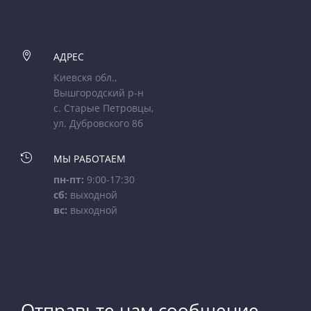

АДРЕС
Киевскя обл.,
Вышгородский р-н
с. Старые Петровцы,
ул. Дубровского 8б

МЫ РАБОТАЕМ
пн-пт:
9:00-17:30
сб:
выходной
вс:
выходной
Отправьте нам сообщение