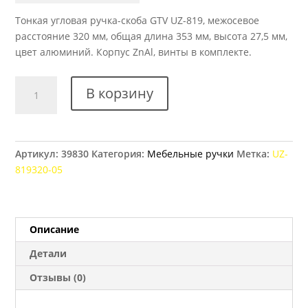
Тонкая угловая ручка-скоба GTV UZ-819, межосевое
расстояние 320 мм, общая длина 353 мм, высота 27,5 мм,
цвет алюминий. Корпус ZnAl, винты в комплекте.
Количество
В корзину
товара
Ручка
мебельная
GTV
Артикул:
39830
Категория:
Мебельные ручки
Метка:
UZ-
UZ
819320-05
819,
320
мм
алюминий
Описание
Детали
Отзывы (0)