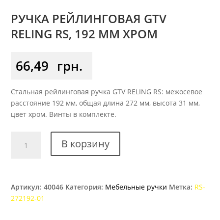
РУЧКА РЕЙЛИНГОВАЯ GTV
RELING RS, 192 ММ ХРОМ
66,49
грн.
Стальная рейлинговая ручка GTV RELING RS: межосевое
расстояние 192 мм, общая длина 272 мм, высота 31 мм,
цвет хром. Винты в комплекте.
Количество
В корзину
товара
Ручка
рейлинговая
GTV
Артикул:
40046
Категория:
Мебельные ручки
Метка:
RS-
RELING
272192-01
RS,
192