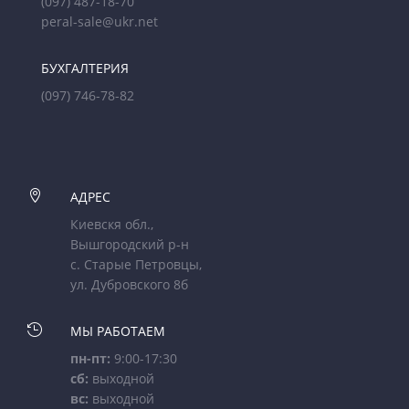
(097) 487-18-70
peral-sale@ukr.net
БУХГАЛТЕРИЯ
(097) 746-78-82

АДРЕС
Киевскя обл.,
Вышгородский р-н
с. Старые Петровцы,
ул. Дубровского 8б

МЫ РАБОТАЕМ
пн-пт:
9:00-17:30
сб:
выходной
вс:
выходной