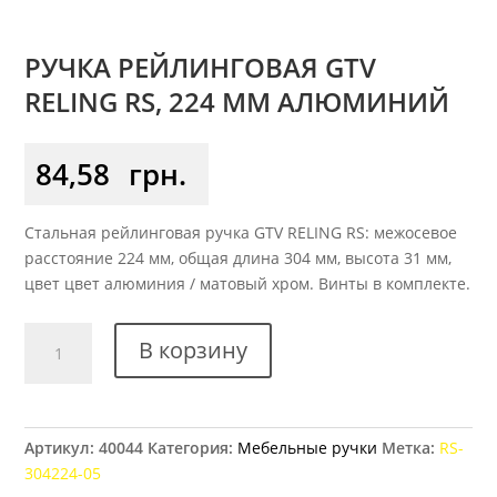
РУЧКА РЕЙЛИНГОВАЯ GTV
RELING RS, 224 ММ АЛЮМИНИЙ
84,58
грн.
Стальная рейлинговая ручка GTV RELING RS: межосевое
расстояние 224 мм, общая длина 304 мм, высота 31 мм,
цвет цвет алюминия / матовый хром. Винты в комплекте.
Количество
В корзину
товара
Ручка
рейлинговая
GTV
Артикул:
40044
Категория:
Мебельные ручки
Метка:
RS-
RELING
304224-05
RS,