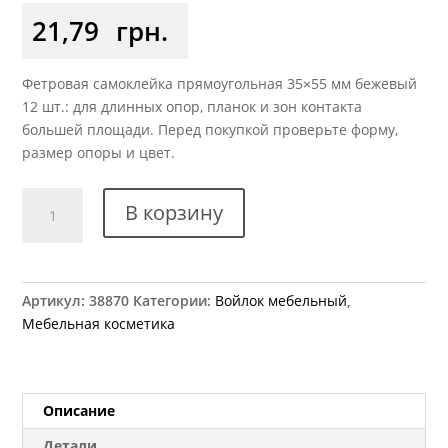
21,79
грн.
Фетровая самоклейка прямоугольная 35×55 мм бежевый
12 шт.: для длинных опор, планок и зон контакта
большей площади. Перед покупкой проверьте форму,
размер опоры и цвет.
Количество
В корзину
товара
Самоклейка
мягкая
войлок
Артикул:
38870
Категории:
Войлок мебельный
,
35x55
Мебельная косметика
мм
прямоугольная
12
шт.
Описание
Детали