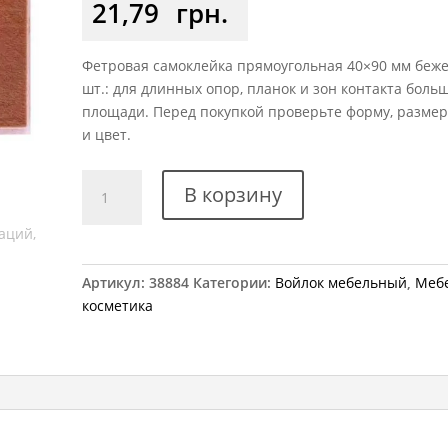
21,79
грн.
Фетровая самоклейка прямоугольная 40×90 мм беж
шт.: для длинных опор, планок и зон контакта боль
площади. Перед покупкой проверьте форму, разме
и цвет.
Количество
В корзину
товара
Самоклейка
мягкая
войлок
Артикул:
38884
Категории:
Войлок мебельный
,
Меб
40x90
косметика
мм
прямоугольная
5
шт.