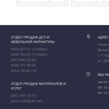
ОТДЕЛ ПРОДАЖ ДСП И

АДРЕС
МЕБЕЛЬНОЙ ФУРНИТУРЫ
Киевск
(099) 423-51-13
(Viber)
Вышго
(068) 762-85-15
(Viber)
с. Ста
(097) 445-02-80
ул. Ду
(096) 791-89-48
peral-f@ukr.net

МЫ Р
пн-пт:
ОТДЕЛ ПРОДАЖ МАТЕРИАЛОВ И
сб:
вы
УСЛУГ
вс:
вы
(097) 487-18-70
peral-sale@ukr.net