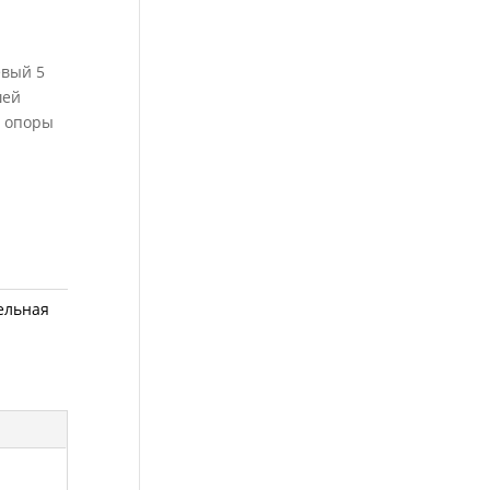
евый 5
шей
р опоры
ельная