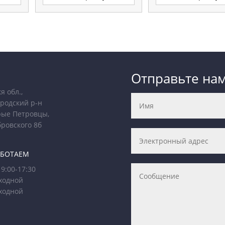
Отправьте на
я обл.,
родский р-н
рые Петровцы,
бровского 8б
АБОТАЕМ
9:00-17:30
ходной
ходной