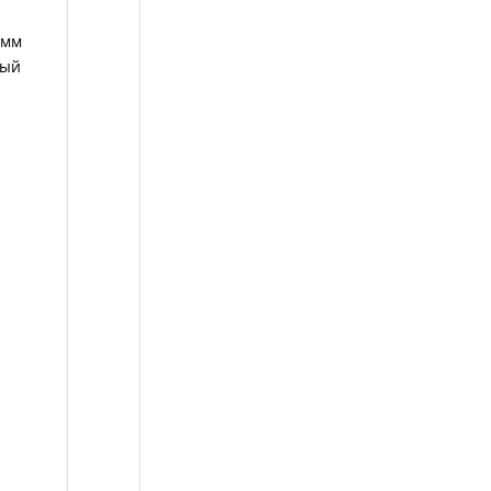
 мм
ный