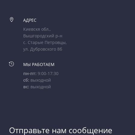

АДРЕС
Киевскя обл.,
Вышгородский р-н
с. Старые Петровцы,
ул. Дубровского 8б

МЫ РАБОТАЕМ
пн-пт:
9:00-17:30
сб:
выходной
вс:
выходной
Отправьте нам сообщение