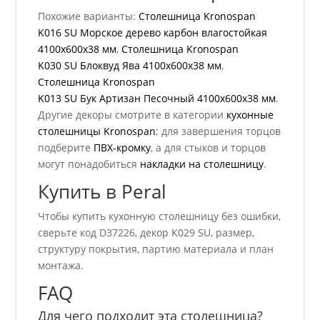
Похожие варианты:
Столешница Kronospan
K016 SU Морское дерево карбон влагостойкая
4100x600x38 мм
,
Столешница Kronospan
K030 SU Блоквуд Ява 4100x600x38 мм
,
Столешница Kronospan
K013 SU Бук Артизан Песочный 4100x600x38 мм
.
Другие декоры смотрите в категории
кухонные
столешницы Kronospan
; для завершения торцов
подберите
ПВХ-кромку
, а для стыков и торцов
могут понадобиться
накладки на столешницу
.
Купить в Peral
Чтобы купить кухонную столешницу без ошибки,
сверьте код D37226, декор K029 SU, размер,
структуру покрытия, партию материала и план
монтажа.
FAQ
Для чего подходит эта столешница?