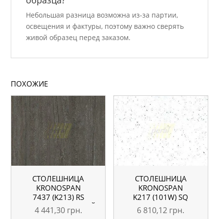
Небольшая разница возможна из-за партии,
освещения и фактуры, поэтому важно сверять
живой образец перед заказом.
ПОХОЖИЕ
СТОЛЕШНИЦА
СТОЛЕШНИЦА
KRONOSPAN
KRONOSPAN
7437 (K213) RS
K217 (101W) SQ
ТРАВЕРТИН ТЕМНЫЙ
АНДРОМЕДА БЕЛАЯ
4 441,30
грн.
6 810,12
грн.
4100X600X38 ММ
4100X600X38 ММ