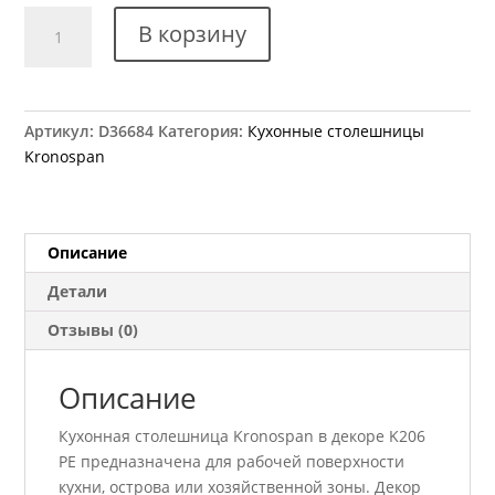
Количество
В корзину
товара
Столешница
Kronospan
K206
Артикул:
D36684
Категория:
Кухонные столешницы
PE
Kronospan
Орех
Портерхаус
4100x600x38
мм
Описание
Влагостойкая
Детали
Отзывы (0)
Описание
Кухонная столешница Kronospan в декоре K206
PE предназначена для рабочей поверхности
кухни, острова или хозяйственной зоны. Декор