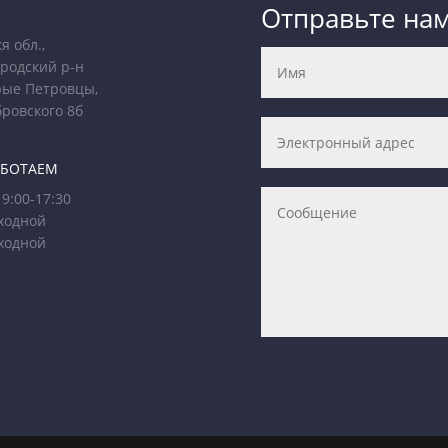
Отправьте на
я обл.,
родский р-н
рые Петровцы,
бровского 8б
АБОТАЕМ
9:00-17:30
ходной
ходной