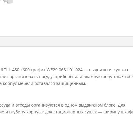
L-
450
x600
графит
WE29.0631.01.924
LTI L-450 x600 графит WE29.0631.01.924 — выдвижная сушка с
гает организовать посуду, приборы или влажную зону так, чтоб
 а корпус мебели оставался защищенным.
осуда и отходы организуются в одном выдвижном блоке. Для
 и глубину корпуса; для стационарных сушек — ширину шкаф