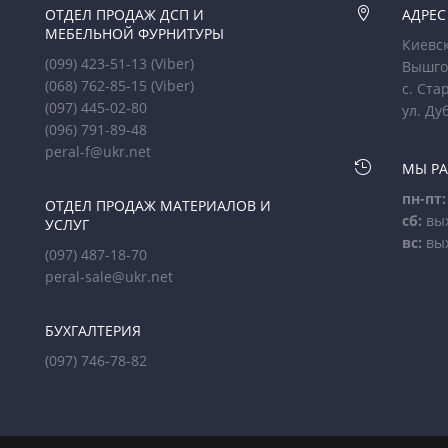
ОТДЕЛ ПРОДАЖ ДСП И

АДРЕС
МЕБЕЛЬНОЙ ФУРНИТУРЫ
Киевск
(099) 423-51-13
(Viber)
Вышго
(068) 762-85-15
(Viber)
с. Ста
(097) 445-02-80
ул. Ду
(096) 791-89-48
peral-f@ukr.net

МЫ Р
пн-пт:
ОТДЕЛ ПРОДАЖ МАТЕРИАЛОВ И
сб:
вы
УСЛУГ
вс:
вы
(097) 487-18-70
peral-sale@ukr.net
БУХГАЛТЕРИЯ
(097) 746-78-82