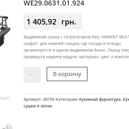
WE29.0631.01.924
1 405,92
грн.
Выдвижная сушка с сегрегатором Rejs VARIANT MULT
графит: для нижней секции, где посуда и отходы
организуются в одном выдвижном блоке. Перед пок
проверьте ширину модуля, материал, цвет и компл
Количество
В корзину
товара
Сушка
выдвижная
с
Артикул:
40758
Категории:
Кухонная фурнитура
,
Ку
сегрегатором
сушки и лотки
Rejs
VARIANT
MULTI