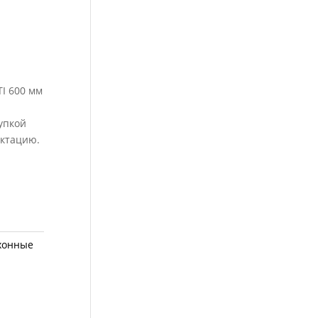
I 600 мм
упкой
ектацию.
хонные