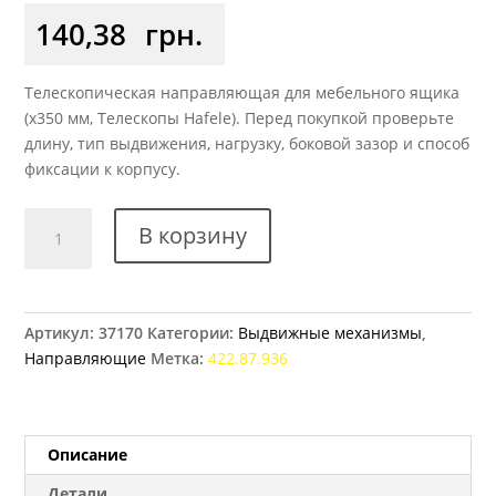
140,38
грн.
Телескопическая направляющая для мебельного ящика
(x350 мм, Телескопы Hafele). Перед покупкой проверьте
длину, тип выдвижения, нагрузку, боковой зазор и способ
фиксации к корпусу.
Количество
В корзину
товара
Телескопические
направляющие
350
Артикул:
37170
Категории:
Выдвижные механизмы
,
мм
Направляющие
Метка:
422.87.936
Hafele,
полного
выдвижения
Описание
Детали