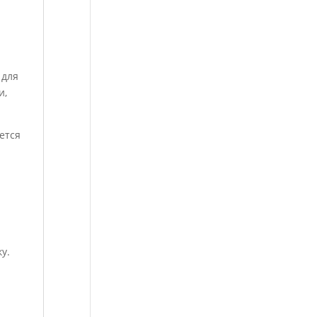
 для
и,
ется
у.