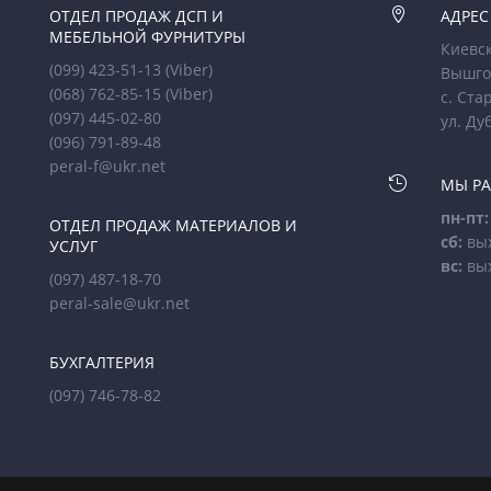
ОТДЕЛ ПРОДАЖ ДСП И

АДРЕС
МЕБЕЛЬНОЙ ФУРНИТУРЫ
Киевск
(099) 423-51-13
(Viber)
Вышго
(068) 762-85-15
(Viber)
с. Ста
(097) 445-02-80
ул. Ду
(096) 791-89-48
peral-f@ukr.net

МЫ Р
пн-пт:
ОТДЕЛ ПРОДАЖ МАТЕРИАЛОВ И
сб:
вы
УСЛУГ
вс:
вы
(097) 487-18-70
peral-sale@ukr.net
БУХГАЛТЕРИЯ
(097) 746-78-82