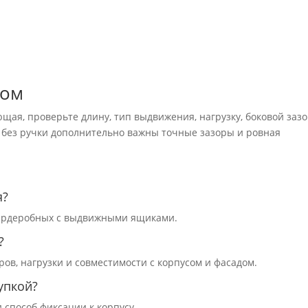
зом
щая, проверьте длину, тип выдвижения, нагрузку, боковой зазо
м без ручки дополнительно важны точные зазоры и ровная
я?
 гардеробных с выдвижными ящиками.
?
ов, нагрузки и совместимости с корпусом и фасадом.
упкой?
и способ фиксации к корпусу.