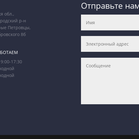
Отправьте на
я обл.,
родский р-н
рые Петровцы,
бровского 8б
АБОТАЕМ
9:00-17:30
ходной
ходной