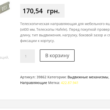
170,54
грн.
Телескопическая направляющая для мебельного я
(x400 мм, Телескопы Hafele). Перед покупкой прове
длину, тип выдвижения, нагрузку, боковой зазор и с
фиксации к корпусу.
Количество
В корзину
товара
Телескопические
направляющие
400
Артикул:
39862
Категории:
Выдвижные механизмы
,
мм
Направляющие
Метка:
422.87.941
Hafele,
полного
выдвижения