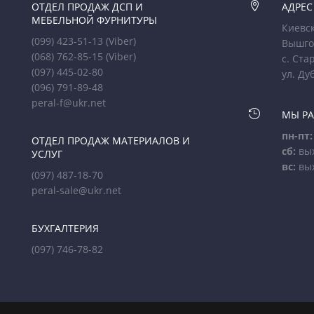
ОТДЕЛ ПРОДАЖ ДСП И

АДРЕС
МЕБЕЛЬНОЙ ФУРНИТУРЫ
Киевск
(099) 423-51-13
(Viber)
Вышго
(068) 762-85-15
(Viber)
с. Ста
(097) 445-02-80
ул. Ду
(096) 791-89-48
peral-f@ukr.net

МЫ Р
пн-пт:
ОТДЕЛ ПРОДАЖ МАТЕРИАЛОВ И
сб:
вы
УСЛУГ
вс:
вы
(097) 487-18-70
peral-sale@ukr.net
БУХГАЛТЕРИЯ
(097) 746-78-82