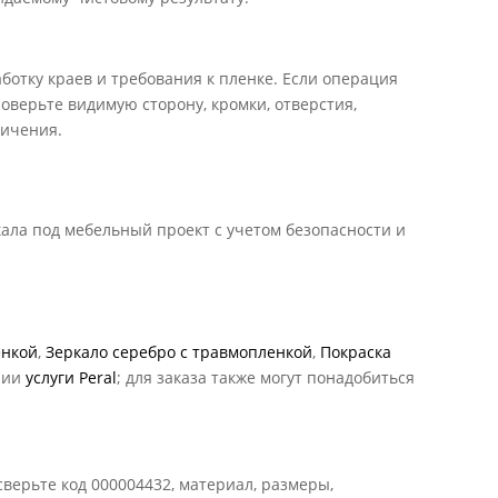
аботку краев и требования к пленке. Если операция
оверьте видимую сторону, кромки, отверстия,
ничения.
кала под мебельный проект с учетом безопасности и
енкой
,
Зеркало серебро с травмопленкой
,
Покраска
рии
услуги Peral
; для заказа также могут понадобиться
сверьте код 000004432, материал, размеры,