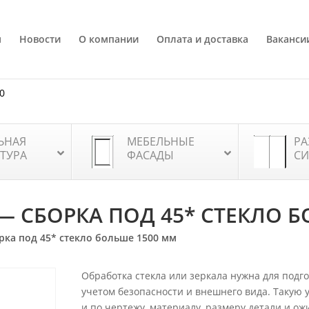
я
Новости
О компании
Оплата и доставка
Ваканси
80
ЬНАЯ
МЕБЕЛЬНЫЕ
РА
ТУРА
ФАСАДЫ
СИ
 СБОРКА ПОД 45* СТЕКЛО Б
ка под 45* стекло больше 1500 мм
Обработка стекла или зеркала нужна для подго
учетом безопасности и внешнего вида. Такую у
и по чертежу, материалу, размеру детали и ож