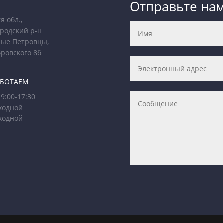
Отправьте на
я обл.,
родский р-н
рые Петровцы,
бровского 8б
АБОТАЕМ
9:00-17:30
ходной
ходной