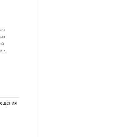
для
мых
ой
ие,
вещения