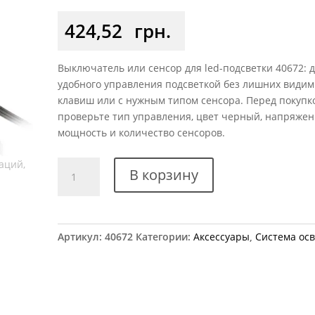
424,52
грн.
Выключатель или сенсор для led-подсветки 40672: 
удобного управления подсветкой без лишних види
клавиш или с нужным типом сенсора. Перед покупк
проверьте тип управления, цвет черный, напряжен
мощность и количество сенсоров.
Количество
В корзину
товара
Выключатель
безконтактный
GTV
Артикул:
40672
Категории:
Аксессуары
,
Система ос
MIKRO
IR
(кабель
2м,
1