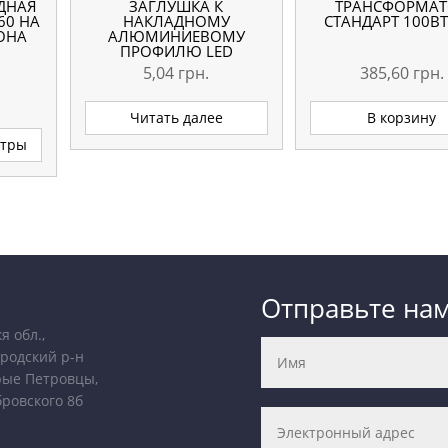
ДНАЯ
ЗАГЛУШКА К
ТРАНСФОРМАТ
60 НА
НАКЛАДНОМУ
СТАНДАРТ 100ВТ
КОНА
АЛЮМИНИЕВОМУ
ПРОФИЛЮ LED
5,04
грн.
385,60
грн.
Диапазон
Читать далее
В корзину
цен:
Этот
етры
товар
21,60 грн.
имеет
несколько
24,86 грн.
вариаций.
Опции
можно
выбрать
Отправьте на
на
странице
я обл.,
товара.
родский р-н
рые Петровцы,
бровского 8б