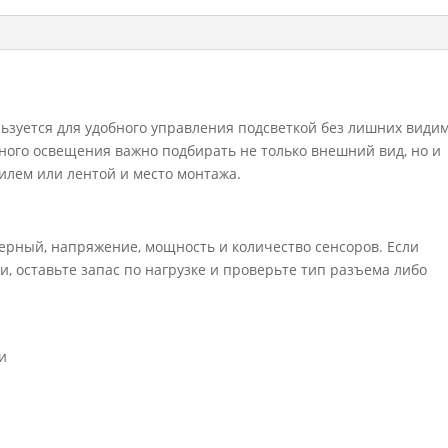
сенсор)
черный
AE-
WBE1-
20
льзуется для удобного управления подсветкой без лишних види
ного освещения важно подбирать не только внешний вид, но и
илем или лентой и место монтажа.
черный, напряжение, мощность и количество сенсоров. Если
и, оставьте запас по нагрузке и проверьте тип разъема либо
и