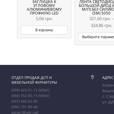
ЗАГЛУШКА К
ЛЕНТА СВЕТОДИО
УГЛОВОМУ
БОЛЬШОЙ ДИОД (
АЛЮМИНИЕВОМУ
М/П) БЕЗ СИЛИ
ПРОФИЛЮ LED
(5М) 5050
5,04
грн.
321,60
грн.
–
324,86
грн.
В корзину
Выберите парам
3
–
3
ОТДЕЛ ПРОДАЖ ДСП И

АДРЕС
МЕБЕЛЬНОЙ ФУРНИТУРЫ
Киевск
(099) 423-51-13
(Viber)
Вышго
(068) 762-85-15
(Viber)
с. Ста
(097) 445-02-80
ул. Ду
(096) 791-89-48
peral-f@ukr.net