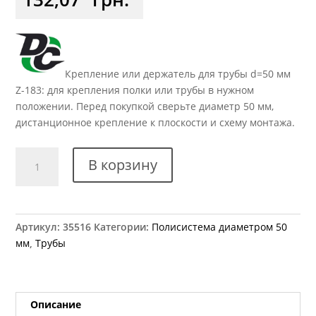
Крепление или держатель для трубы d=50 мм
Z-183: для крепления полки или трубы в нужном
положении. Перед покупкой сверьте диаметр 50 мм,
дистанционное крепление к плоскости и схему монтажа.
Количество
В корзину
товара
Z-
183
Крепление
Артикул:
35516
Категории:
Полисистема диаметром 50
на
мм
,
Трубы
трубу
d=50
мм
дистанционное
Описание