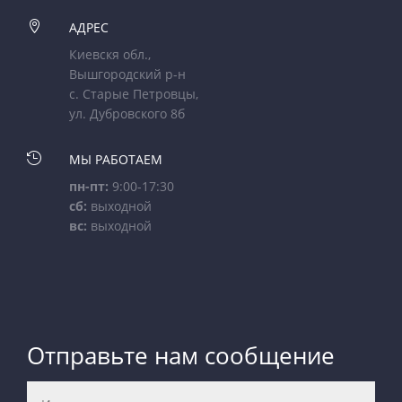

АДРЕС
Киевскя обл.,
Вышгородский р-н
с. Старые Петровцы,
ул. Дубровского 8б

МЫ РАБОТАЕМ
пн-пт:
9:00-17:30
сб:
выходной
вс:
выходной
Отправьте нам сообщение