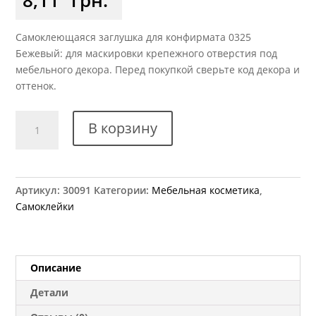
Самоклеющаяся заглушка для конфирмата 0325
Бежевый: для маскировки крепежного отверстия под
мебельного декора. Перед покупкой сверьте код декора и
оттенок.
Количество
В корзину
товара
Заглушка
самоклеющаяся
для
Артикул:
30091
Категории:
Мебельная косметика
,
конфирмата
Самоклейки
0325
беж
Описание
Детали