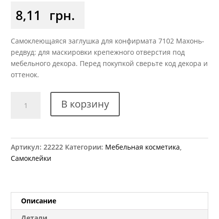
8,11
грн.
Самоклеющаяся заглушка для конфирмата 7102 Махонь-
редвуд: для маскировки крепежного отверстия под
мебельного декора. Перед покупкой сверьте код декора и
оттенок.
Количество
В корзину
товара
Заглушка
самоклеющаяся
для
Артикул:
22222
Категории:
Мебельная косметика
,
конфирмата
Самоклейки
7102
махонь-
редвуд
Описание
Детали