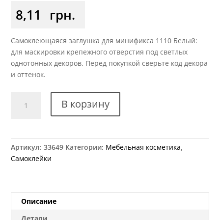
8,11
грн.
Самоклеющаяся заглушка для минификса 1110 Белый:
для маскировки крепежного отверстия под светлых
однотонных декоров. Перед покупкой сверьте код декора
и оттенок.
Количество
В корзину
товара
Заглушка
самоклеющаяся
на
Артикул:
33649
Категории:
Мебельная косметика
,
минификс
Самоклейки
1110
белая
Описание
Детали