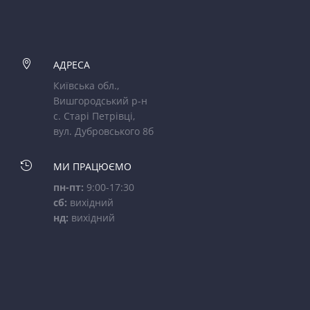

АДРЕСА
Київська обл.,
Вишгородський р-н
с. Старі Петрівці,
вул. Дубровського 8б

МИ ПРАЦЮЄМО
пн-пт:
9:00-17:30
сб:
вихідний
нд:
вихідний