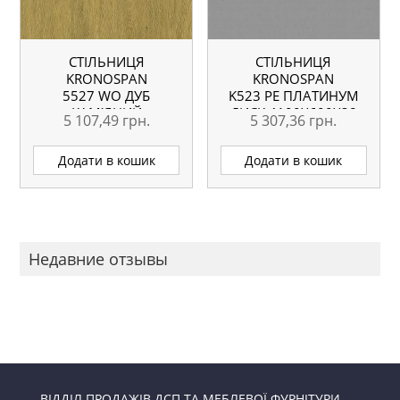
СТІЛЬНИЦЯ
СТІЛЬНИЦЯ
KRONOSPAN
KRONOSPAN
5527 WO ДУБ
K523 PE ПЛАТИНУМ
КАМ’ЯНИЙ
ДИСК 4100X600X38
5 107,49
грн.
5 307,36
грн.
4100X600X38 ММ
ММ ВОЛОГОСТІЙКА
ВОЛОГОСТІЙКА
Додати в кошик
Додати в кошик
Недавние отзывы
ВІДДІЛ ПРОДАЖІВ ДСП ТА МЕБЛЕВОЇ ФУРНІТУРИ