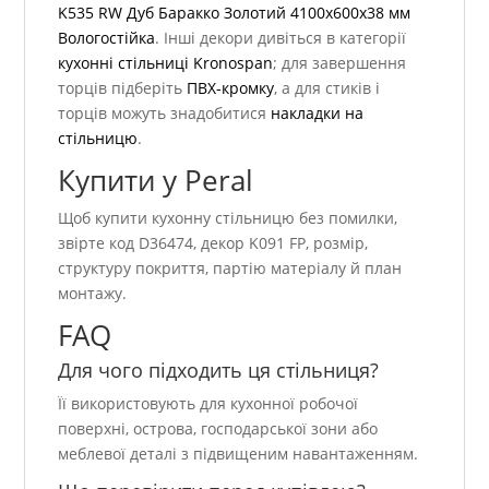
K535 RW Дуб Баракко Золотий 4100x600x38 мм
Вологостійка
. Інші декори дивіться в категорії
кухонні стільниці Kronospan
; для завершення
торців підберіть
ПВХ-кромку
, а для стиків і
торців можуть знадобитися
накладки на
стільницю
.
Купити у Peral
Щоб купити кухонну стільницю без помилки,
звірте код D36474, декор K091 FP, розмір,
структуру покриття, партію матеріалу й план
монтажу.
FAQ
Для чого підходить ця стільниця?
Її використовують для кухонної робочої
поверхні, острова, господарської зони або
меблевої деталі з підвищеним навантаженням.