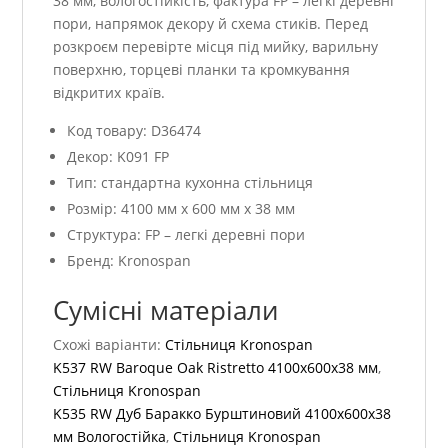
38 мм, вологостійкість, фактура FP – легкі деревні
пори, напрямок декору й схема стиків. Перед
розкроєм перевірте місця під мийку, варильну
поверхню, торцеві планки та кромкування
відкритих країв.
Код товару: D36474
Декор: K091 FP
Тип: стандартна кухонна стільниця
Розмір: 4100 мм x 600 мм x 38 мм
Структура: FP – легкі деревні пори
Бренд: Kronospan
Сумісні матеріали
Схожі варіанти:
Стільниця Kronospan
K537 RW Baroque Oak Ristretto 4100x600x38 мм
,
Стільниця Kronospan
K535 RW Дуб Баракко Бурштиновий 4100x600x38
мм Вологостійка
,
Стільниця Kronospan