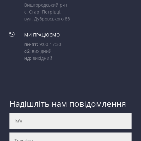
Вишгородський р-н
с. Старі Петрівці,
вул. Дубровського 8б

МИ ПРАЦЮЄМО
пн-пт:
9:00-17:30
сб:
вихідний
нд:
вихідний
Надішліть нам повідомлення