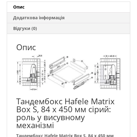
сірий
Опис
кількість
Додаткова інформація
Відгуки (0)
Опис
Тандембокс Hafele Matrix
Box S, 84 х 450 мм сірий:
роль у висувному
механізмі
Тандембокс Hafele Matrix Box S, 84 х 450 мм