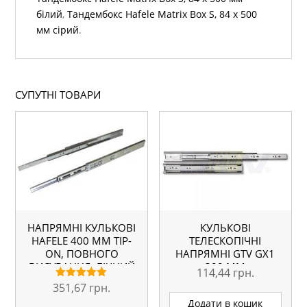
білий
,
Тандембокс Hafele Matrix Box S, 84 х 500
мм сірий
.
СУПУТНІ ТОВАРИ
НАПРЯМНІ КУЛЬКОВІ
КУЛЬКОВІ
HAFELE 400 ММ TIP-
ТЕЛЕСКОПІЧНІ
ON, ПОВНОГО
НАПРЯМНІ GTV GX1
ВИСУВАННЯ, БІЧНИЙ
300 ММ
114,44
грн.
МОНТАЖ
351,67
грн.
Оцінено в
5.00
Додати в кошик
з 5