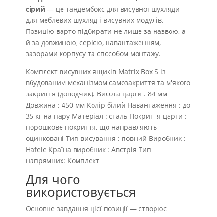
сірий
— це тандембокс для висувної шухляди
для меблевих шухляд і висувних модулів.
Позицію варто підбирати не лише за назвою, а
й за довжиною, серією, навантаженням,
зазорами корпусу та способом монтажу.
Комплект висувних ящиків Matrix Box S із
вбудованим механізмом самозакриття та м'якого
закриття (доводчик). Висота царги : 84 мм
Довжина : 450 мм Колір білий Навантаження : до
35 кг на пару Матеріал : сталь Покриття царги :
порошкове покриття, що направляють
оцинковані Тип висування : повний Виробник :
Hafele Країна виробник : Австрія Тип
напрямних: Комплект
Для чого
використовується
Основне завдання цієї позиції — створює