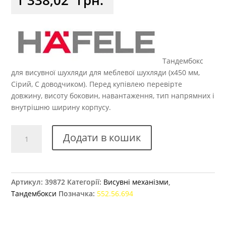
Тандембокс
для висувної шухляди для меблевої шухляди (x450 мм,
Сірий, С доводчиком). Перед купівлею перевірте
довжину, висоту боковин, навантаження, тип напрямних і
внутрішню ширину корпусу.
Тандембокс
Додати в кошик
Hafele
Matrix
Box
S,
Артикул:
39872
Категорії:
Висувні механізми
,
84
Тандембокси
Позначка:
552.56.694
х
450
мм