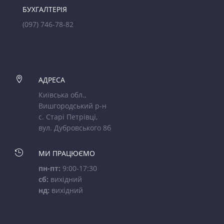
БУХГАЛТЕРІЯ
(097) 746-78-82

АДРЕСА
Київська обл.,
Вишгородський р-н
с. Старі Петрівці,
вул. Дубровського 8б

МИ ПРАЦЮЄМО
пн-пт:
9:00-17:30
сб:
вихідний
нд:
вихідний