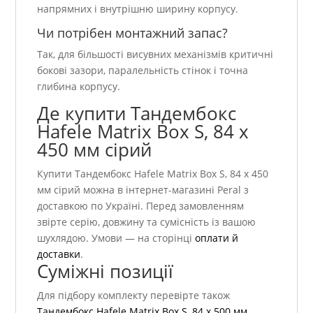
напрямних і внутрішню ширину корпусу.
Чи потрібен монтажний запас?
Так, для більшості висувних механізмів критичні
бокові зазори, паралельність стінок і точна
глибина корпусу.
Де купити Тандембокс
Hafele Matrix Box S, 84 х
450 мм сірий
Купити Тандембокс Hafele Matrix Box S, 84 х 450
мм сірий можна в інтернет-магазині Peral з
доставкою по Україні. Перед замовленням
звірте серію, довжину та сумісність із вашою
шухлядою. Умови — на сторінці
оплати й
доставки
.
Суміжні позиції
Для підбору комплекту перевірте також
Тандембокс Hafele Matrix Box S, 84 х 500 мм