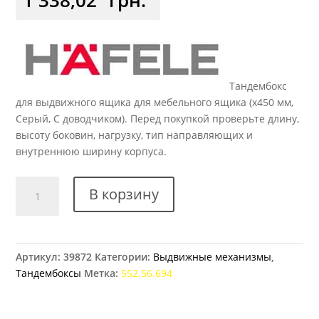
Тандембокс
для выдвижного ящика для мебельного ящика (x450 мм,
Серый, С доводчиком). Перед покупкой проверьте длину,
высоту боковин, нагрузку, тип направляющих и
внутреннюю ширину корпуса.
Количество
В корзину
товара
Тандембокс
Hafele
Matrix
Артикул:
39872
Категории:
Выдвижные механизмы
,
Box
Тандембоксы
Метка:
552.56.694
S,
84
х