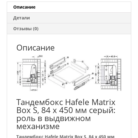
450
Описание
мм
Детали
серый
Отзывы (0)
Описание
Тандембокс Hafele Matrix
Box S, 84 х 450 мм серый:
роль в выдвижном
механизме
Тандембокс Hafele Matrix Box S, 84 х 450 мм