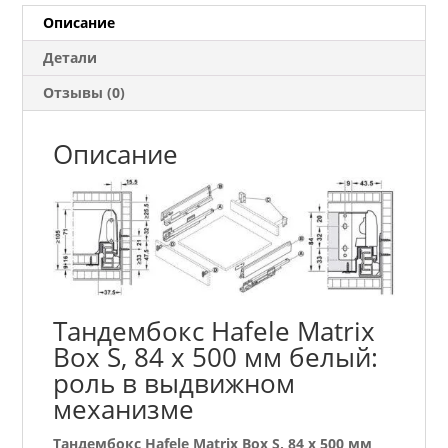
500
Описание
мм
Детали
белый
Отзывы (0)
Описание
Тандембокс Hafele Matrix
Box S, 84 х 500 мм белый:
роль в выдвижном
механизме
Тандембокс Hafele Matrix Box S, 84 х 500 мм