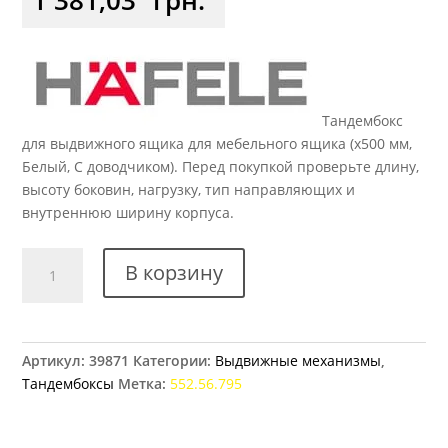
Тандембокс
для выдвижного ящика для мебельного ящика (x500 мм,
Белый, С доводчиком). Перед покупкой проверьте длину,
высоту боковин, нагрузку, тип направляющих и
внутреннюю ширину корпуса.
Количество
В корзину
товара
Тандембокс
Hafele
Matrix
Артикул:
39871
Категории:
Выдвижные механизмы
,
Box
Тандембоксы
Метка:
552.56.795
S,
84
х