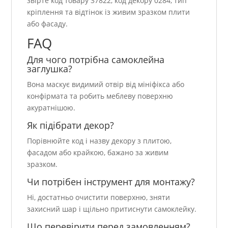
звірте код товару 37822, код декору 0284, тип
кріплення та відтінок із живим зразком плити
або фасаду.
FAQ
Для чого потрібна самоклейна
заглушка?
Вона маскує видимий отвір від мініфікса або
конфірмата та робить меблеву поверхню
акуратнішою.
Як підібрати декор?
Порівнюйте код і назву декору з плитою,
фасадом або крайкою, бажано за живим
зразком.
Чи потрібен інструмент для монтажу?
Ні, достатньо очистити поверхню, зняти
захисний шар і щільно притиснути самоклейку.
Що перевірити перед замовленням?