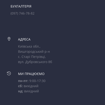
БУХГАЛТЕРІЯ
(097) 746-78-82

АДРЕСА
Київська обл.,
Вишгородський р-н
с. Старі Петрівці,
вул. Дубровського 8б

МИ ПРАЦЮЄМО
пн-пт:
9:00-17:30
сб:
вихідний
нд:
вихідний