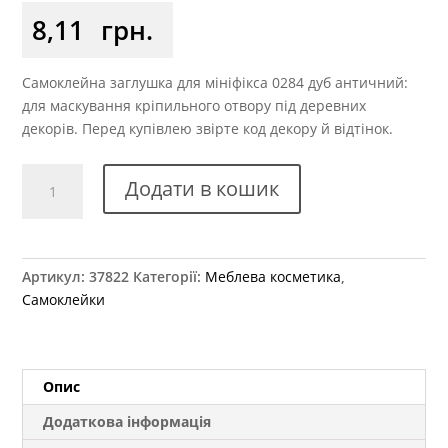
8,11
грн.
Самоклейна заглушка для мініфікса 0284 дуб античний:
для маскування кріпильного отвору під деревних
декорів. Перед купівлею звірте код декору й відтінок.
Заглушка
Додати в кошик
самоклеюча
на
мініфікс
0284
Артикул:
37822
Категорії:
Меблева косметика
,
дуб
Самоклейки
античний
кількість
Опис
Додаткова інформація