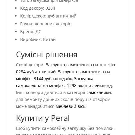
Тип: заглушка для мініфікса
Код декору: 0284
Колір/декор: дуб античний
Група: деревних декорів
Бренд: ДС
Виробник: Китай
Сумісні рішення
Схожі декори:
Заглушка самоклеюча на мініфікс
0284 дуб античний
,
Заглушка самоклеюча на
мініфікс 3144 дуб клондайк
,
Заглушка
самоклеюча на мініфікс 1298 акація лейкленд
.
Інші кольори дивіться в категорії
самоклейки
;
для ремонту дрібних сколів поруч із отвором
може знадобитися
меблевий віск
.
Купити у Peral
Щоб купити самоклейну заглушку без помилки,