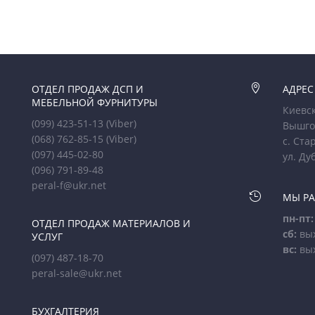
ОТДЕЛ ПРОДАЖ ДСП И

АДРЕС
МЕБЕЛЬНОЙ ФУРНИТУРЫ
Киевск
(099) 423-51-13
(Viber)
Вышго
(068) 762-85-15
(Viber)
с. Ста
(097) 445-02-80
ул. Ду
(096) 791-89-48
peral-f@ukr.net

МЫ Р
пн-пт:
ОТДЕЛ ПРОДАЖ МАТЕРИАЛОВ И
сб:
вы
УСЛУГ
вс:
вы
(097) 487-18-70
peral-sale@ukr.net
БУХГАЛТЕРИЯ