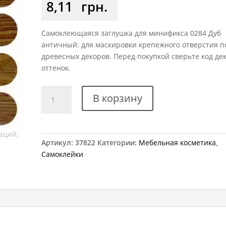
8,11
грн.
Самоклеющаяся заглушка для минификса 0284 Дуб
античный: для маскировки крепежного отверстия п
древесных декоров. Перед покупкой сверьте код де
оттенок.
Количество
В корзину
товара
Заглушка
самоклеющаяся
на
Артикул:
37822
Категории:
Мебельная косметика
,
минификс
Самоклейки
0284
дуб
античный