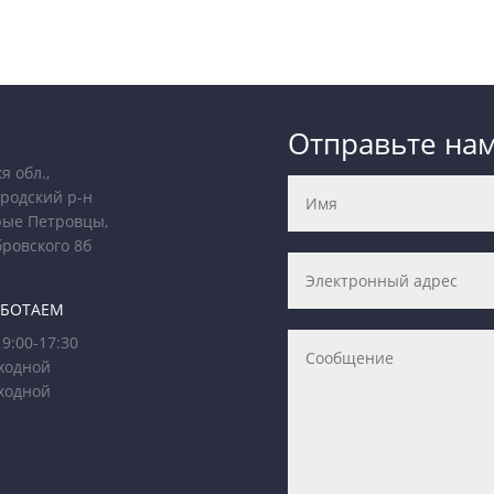
Отправьте на
я обл.,
родский р-н
рые Петровцы,
бровского 8б
АБОТАЕМ
9:00-17:30
ходной
ходной