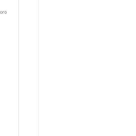
ого
е