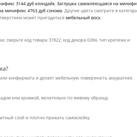
ификс 3144 дуб клондайк
,
Заглушка самоклеющаяся на минифи
а минификс 4763 дуб сонома
. Другие цвета смотрите в категор
 отверстием может пригодиться
мебельный воск
.
, сверьте код товара 37822, код декора 0284, тип крепежа и
ка?
или конфирмата и делает мебельную поверхность аккуратнее.
садом или кромкой, желательно по живому образцу.
щитный слой и плотно прижать самоклейку.