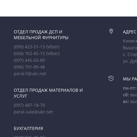
ОТДЕЛ ПРОДАЖ ДСП И

АДРЕС
МЕБЕЛЬНОЙ ФУРНИТУРЫ
Киевск
(099) 423-51-13
(Viber)
Вышго
(068) 762-85-15
(Viber)
с. Ста
(097) 445-02-80
ул. Ду
(096) 791-89-48
peral-f@ukr.net

МЫ Р
пн-пт:
ОТДЕЛ ПРОДАЖ МАТЕРИАЛОВ И
сб:
вы
УСЛУГ
вс:
вы
(097) 487-18-70
peral-sale@ukr.net
БУХГАЛТЕРИЯ