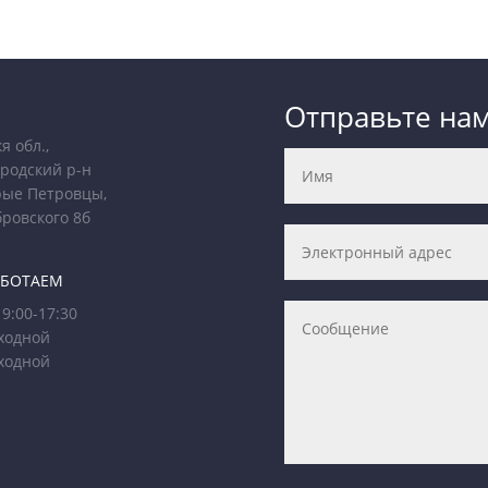
Отправьте на
я обл.,
родский р-н
рые Петровцы,
бровского 8б
АБОТАЕМ
9:00-17:30
ходной
ходной