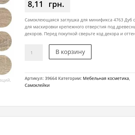
8,11
грн.
Самоклеющаяся заглушка для минификса 4763 Дуб 
для маскировки крепежного отверстия под древесн
декоров. Перед покупкой сверьте код декора и отте
Количество
В корзину
товара
Заглушка
самоклеющаяся
на
Артикул:
39664
Категории:
Мебельная косметика
,
минификс
Самоклейки
4763
дуб
сонома