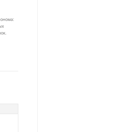
сонома:
ых
нок.