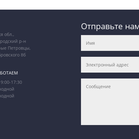
Отправьте на
я обл.,
родский р-н
рые Петровцы,
бровского 8б
АБОТАЕМ
9:00-17:30
ходной
ходной