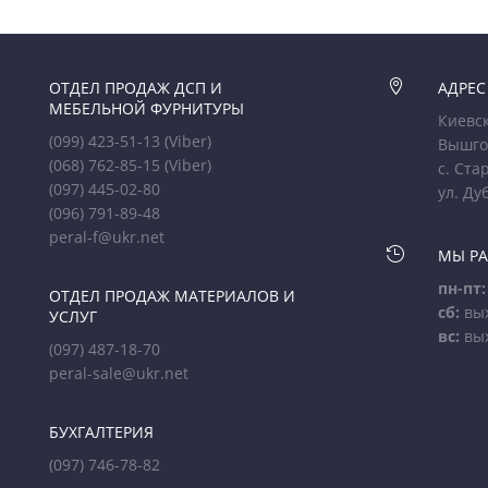
ОТДЕЛ ПРОДАЖ ДСП И

АДРЕС
МЕБЕЛЬНОЙ ФУРНИТУРЫ
Киевск
(099) 423-51-13
(Viber)
Вышго
(068) 762-85-15
(Viber)
с. Ста
(097) 445-02-80
ул. Ду
(096) 791-89-48
peral-f@ukr.net

МЫ Р
пн-пт:
ОТДЕЛ ПРОДАЖ МАТЕРИАЛОВ И
сб:
вы
УСЛУГ
вс:
вы
(097) 487-18-70
peral-sale@ukr.net
БУХГАЛТЕРИЯ
(097) 746-78-82