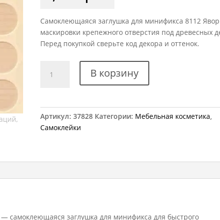
Самоклеющаяся заглушка для минификса 8112 Явор
маскировки крепежного отверстия под древесных д
Перед покупкой сверьте код декора и оттенок.
Количество
В корзину
товара
Заглушка
самоклеющаяся
на
Артикул:
37828
Категории:
Мебельная косметика
,
минификс
Самоклейки
8112
явор
 — самоклеющаяся заглушка для минификса для быстрого