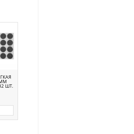
ГКАЯ
 ММ
32 ШТ.