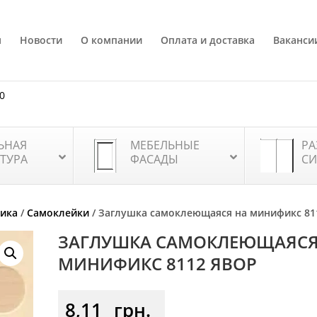
я
Новости
О компании
Оплата и доставка
Ваканси
80
ЬНАЯ
МЕБЕЛЬНЫЕ
РА
ТУРА
ФАСАДЫ
СИ
тика
/
Самоклейки
/ Заглушка самоклеющаяся на минификс 81
ЗАГЛУШКА САМОКЛЕЮЩАЯСЯ
МИНИФИКС 8112 ЯВОР
8,11
грн.