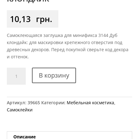
10,13
грн.
Самоклеющаяся заглушка для минификса 3144 Дуб
клондайк: для маскировки крепежного отверстия под
древесных декоров. Перед покупкой сверьте код декора
и оттенок.
Количество
В корзину
товара
Заглушка
самоклеющаяся
на
Артикул:
39665
Категории:
Мебельная косметика
,
минификс
Самоклейки
3144
дуб
клондайк
Описание