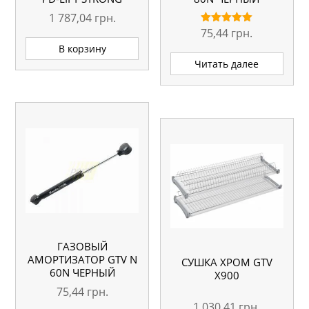
1 787,04
грн.
75,44
грн.
Оценка
5.00
В корзину
из 5
Читать далее
ГАЗОВЫЙ
АМОРТИЗАТОР GTV N
СУШКА ХРОМ GTV
60N ЧЕРНЫЙ
Х900
75,44
грн.
1 030,41
грн.