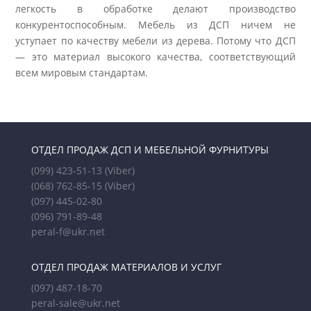
легкость в обработке делают производство
конкурентоспособным. Мебель из ДСП ничем не
уступает по качеству мебели из дерева. Потому что ДСП
— это материал высокого качества, соответствующий
всем мировым стандартам.
ОТДЕЛ ПРОДАЖ ДСП И МЕБЕЛЬНОЙ ФУРНИТУРЫ
(099) 423-51-13
(Viber)
(068) 762-85-15
(Viber)
(097) 445-02-80
(096) 791-89-48
peral-f@ukr.net
ОТДЕЛ ПРОДАЖ МАТЕРИАЛОВ И УСЛУГ
(097) 487-18-70
peral-sale@ukr.net