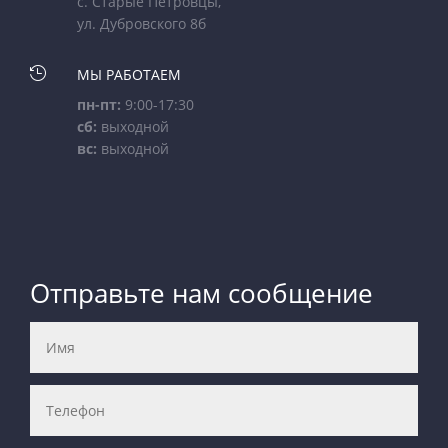
с. Старые Петровцы,
ул. Дубровского 8б

МЫ РАБОТАЕМ
пн-пт:
9:00-17:30
сб:
выходной
вс:
выходной
Отправьте нам сообщение